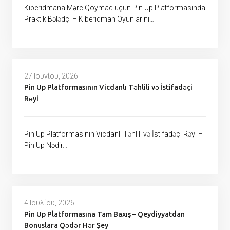
Kiberidmana Mərc Qoymaq üçün Pin Up Platformasında
Praktik Bələdçi – Kiberidman Oyunlarını…
27 Ιουνίου, 2026
Pin Up Platformasının Vicdanlı Təhlili və İstifadəçi
Rəyi
Pin Up Platformasının Vicdanlı Təhlili və İstifadəçi Rəyi –
Pin Up Nədir…
4 Ιουλίου, 2026
Pin Up Platformasına Tam Baxış – Qeydiyyatdan
Bonuslara Qədər Hər Şey