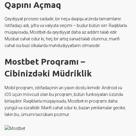
Qapını Açmaq
Qeydiyyat prosesi sadədir, bir neçə dəqiqə ərzində tamamlanır.
İstifadəçi adı, şifrə və valyuta seçimi – budur bütün sirr. Rəqiblərlə
müqayisədə, Mostbet-də qeydiyyat daha az addım tələb edir.
Müsbət cəhət odur ki, heç bir artıq sənəd tələb olunmur, mənfi
cəhət isə bəzi ölkələrdə məhdudiyyətlərin olmasıdır.
Mostbet Proqramı –
Cibinizdəki Müdriklik
Mobil proqram, istifadəçinin ən yaxın dostu kimidir. Android və
iOS üçün mövcud olan bu proqram, bütün funksiyaları özündə
birləşdirir. Rəqiblərlə müqayisədə, Mostbet-in proqramı daha
yüngül və sürətlidir. Mənfi cəhət odur ki, bəzən yeniləmələr gecikir,
lakin bu, ümumi təcrübəni pozmur.