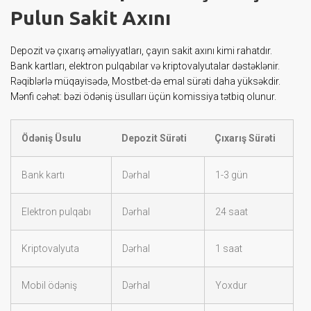
Pulun Sakit Axını
Depozit və çıxarış əməliyyatları, çayın sakit axını kimi rahatdır.
Bank kartları, elektron pulqabılar və kriptovalyutalar dəstəklənir.
Rəqiblərlə müqayisədə, Mostbet-də emal sürəti daha yüksəkdir.
Mənfi cəhət: bəzi ödəniş üsulları üçün komissiya tətbiq olunur.
Ödəniş Üsulu
Depozit Sürəti
Çıxarış Sürəti
Bank kartı
Dərhal
1-3 gün
Elektron pulqabı
Dərhal
24 saat
Kriptovalyuta
Dərhal
1 saat
Mobil ödəniş
Dərhal
Yoxdur