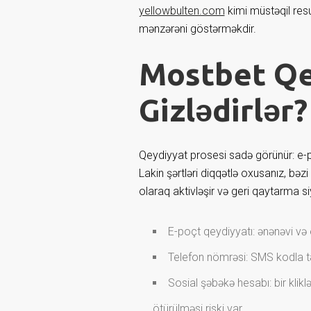
yellowbulten.com
kimi müstəqil res
mənzərəni göstərməkdir.
Mostbet Qe
Gizlədirlər?
Qeydiyyat prosesi sadə görünür: e-p
Lakin şərtləri diqqətlə oxusanız, bə
olaraq aktivləşir və geri qaytarma si
E-poçt qeydiyyatı: ənənəvi və 
Telefon nömrəsi: SMS kodla tə
Sosial şəbəkə hesabı: bir klikl
ötürülməsi riski var