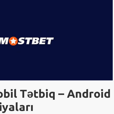
bil Tətbiq – Android
iyaları