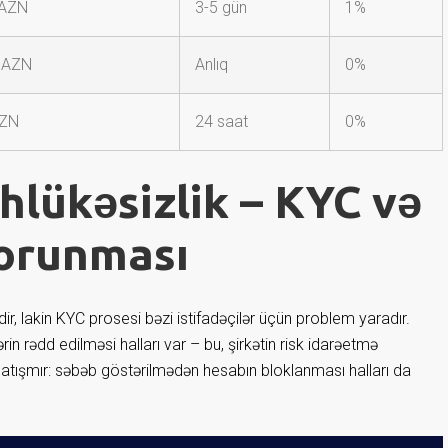
 AZN
3-5 gün
1%
 AZN
Anlıq
0%
AZN
24 saat
0%
lükəsizlik – KYC və
orunması
ir, lakin KYC prosesi bəzi istifadəçilər üçün problem yaradır.
n rədd edilməsi halları var – bu, şirkətin risk idarəetmə
q çatışmır: səbəb göstərilmədən hesabın bloklanması halları da