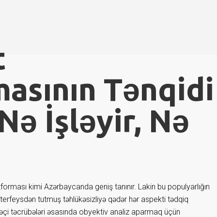
t
masının Tənqidi
 Nə İşləyir, Nə
orması kimi Azərbaycanda geniş tanınır. Lakin bu populyarlığın
terfeysdən tutmuş təhlükəsizliyə qədər hər aspekti tədqiq
əçi təcrübələri əsasında obyektiv analiz aparmaq üçün