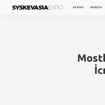
ΑΡΧΙΚΗ
ΕΚΘΕΣΗ
Mostb
İc