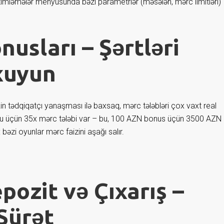
ənzimləmələr menyusunda bəzi parametrlər (məsələn, mərc limitləri)
usları – Şərtləri
xuyun
akin tədqiqatçı yanaşması ilə baxsaq, mərc tələbləri çox vaxt real
usu üçün 35x mərc tələbi var – bu, 100 AZN bonus üçün 3500 AZN
zi oyunlar mərc faizini aşağı salır.
ozit və Çıxarış –
Sürət