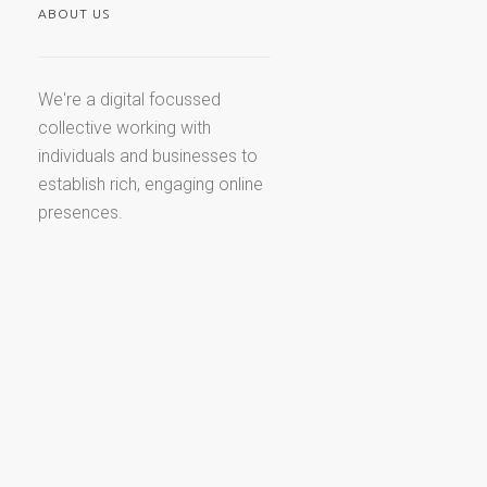
ABOUT US
We're a digital focussed
collective working with
individuals and businesses to
establish rich, engaging online
presences.