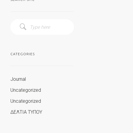
CATEGORIES
Journal
Uncategorized
Uncategorized
ΔΕΛΤΙΑ ΤΥΠΟΥ