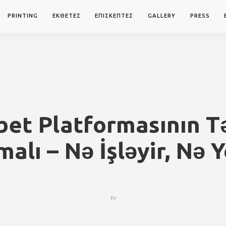
PRINTING
ΕΚΘΕΤΕΣ
ΕΠΙΣΚΕΠΤΕΣ
GALLERY
PRESS
et Platformasının T
malı – Nə İşləyir, Nə 
by