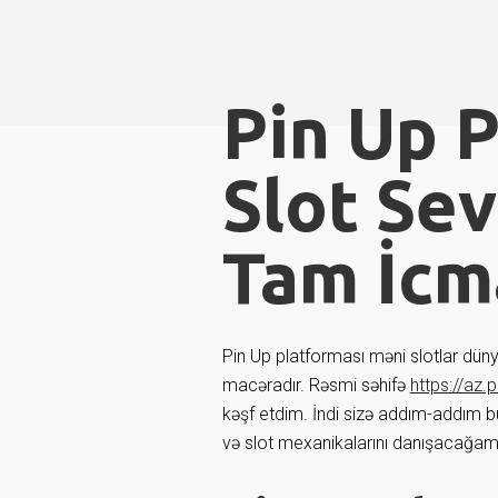
Pin Up P
Slot Se
Tam İcm
Pin Up platforması məni slotlar düny
macəradır. Rəsmi səhifə
https://az.
kəşf etdim. İndi sizə addım-addım bu
və slot mexanikalarını danışacağam