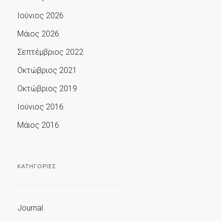
Ιούνιος 2026
Μάιος 2026
Σεπτέμβριος 2022
Οκτώβριος 2021
Οκτώβριος 2019
Ιούνιος 2016
Μάιος 2016
KΑΤΗΓΟΡΊΕΣ
Journal