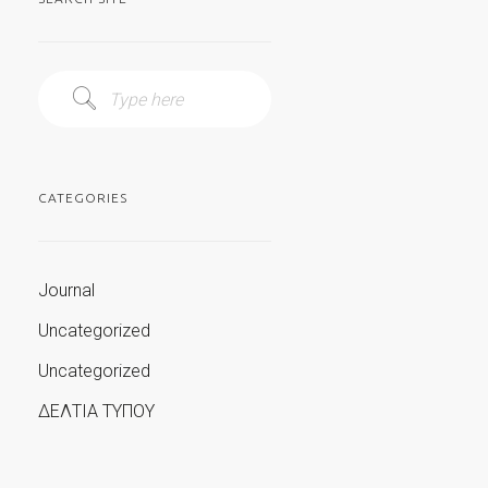
CATEGORIES
Journal
Uncategorized
Uncategorized
ΔΕΛΤΙΑ ΤΥΠΟΥ