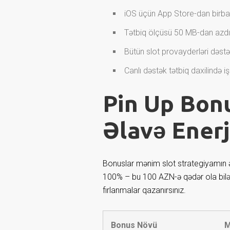
iOS üçün App Store-dan birb
Tətbiq ölçüsü 50 MB-dan azdı
Bütün slot provayderləri dəstə
Canlı dəstək tətbiq daxilində iş
Pin Up Bonu
Əlavə Enerj
Bonuslar mənim slot strategiyamın ə
100% – bu 100 AZN-ə qədər ola bilər
fırlanmalar qazanırsınız.
Bonus Növü
M