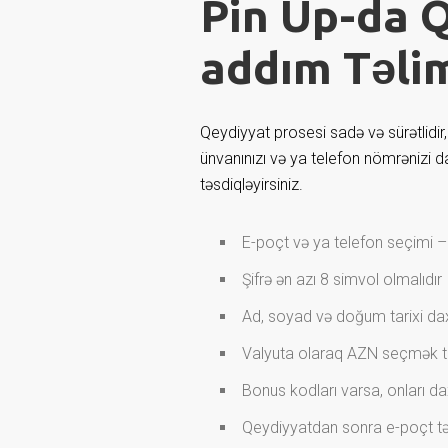
Pin Up-da 
addım Təli
Qeydiyyat prosesi sadə və sürətlidir
ünvanınızı və ya telefon nömrənizi da
təsdiqləyirsiniz.
E-poçt və ya telefon seçimi – hə
Şifrə ən azı 8 simvol olmalıdır
Ad, soyad və doğum tarixi daxil
Valyuta olaraq AZN seçmək t
Bonus kodları varsa, onları dax
Qeydiyyatdan sonra e-poçt təs