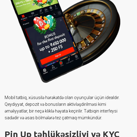
Mobil tətbiq, xüsusilə hərəkətdə olan oyunçular üçün idealdır.
Qeydiyyat, depozit və bonusların aktivləşdirilməsi kimi
əməliyyatlar, bir neçə kliklə həyata keçirilir. Tətbiqin interfeysi
sadədir və əsas bölmələrə tez çatmaq mümkündür.
Pin Up təhlükəsizliyi və KYC