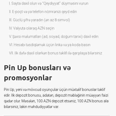
Sayta daxil olun və “Qeydiyyat” düyməsini vurun
E-poçt və ya telefon nömrənizi qeyd edin
Güclü şifrə yaradın (ən az 8 simvol)
Valyuta olaraq AZN seçin
Şəxsi məlumatları (ad, soyad, doğum tarixi) daxil edin
Hesabı təsdiqləmək üçün linkə və ya koda basın
İlk dəfə daxil olarkən bonus təklifi ilə qarşılaşa bilərsiniz
Pin Up bonusları və
promosyonlar
Pin Up, yeni və mövcud oyunçular üçün müxtəlif bonuslar təklif
edir. İlk depozit bonusu, adətən, depozit məbləğinin müəyyən faizi
qədər olur. Məsələn, 100 AZN depozit etsəniz, 100 AZN bonus ala
bilərsiniz, lakin məhdudiyyətlər var.