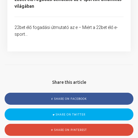
világában
22bet élő fogadási útmutató az e – Miért a 22bet élő e-
sport…
Share this article
SHARE ON FACEBOOK
SHARE ON TWITTER
SHARE ON PINTEREST