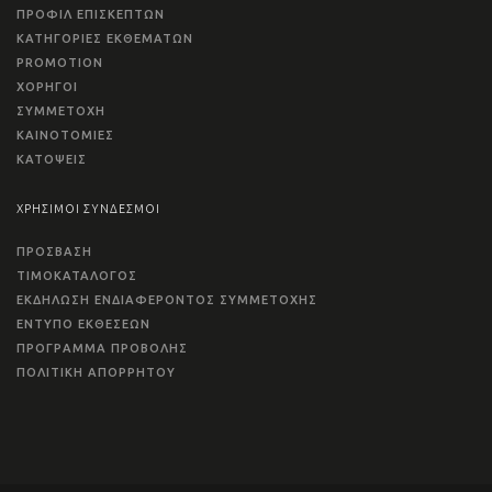
ΠΡΟΦΙΛ ΕΠΙΣΚΕΠΤΩΝ
ΚΑΤΗΓΟΡΙΕΣ ΕΚΘΕΜΑΤΩΝ
PROMOTION
ΧΟΡΗΓΟΙ
ΣΥΜΜΕΤΟΧΗ
ΚΑΙΝΟΤΟΜΙΕΣ
ΚΑΤΟΨΕΙΣ
ΧΡΗΣΙΜΟΙ ΣΥΝΔΕΣΜΟΙ
ΠΡΟΣΒΑΣΗ
ΤΙΜΟΚΑΤΑΛΟΓΟΣ
ΕΚΔΗΛΩΣΗ ΕΝΔΙΑΦΕΡΟΝΤΟΣ ΣΥΜΜΕΤΟΧΗΣ
ΕΝΤΥΠΟ ΕΚΘΕΣΕΩΝ
ΠΡΟΓΡΑΜΜΑ ΠΡΟΒΟΛΗΣ
ΠΟΛΙΤΙΚΗ ΑΠΟΡΡΗΤΟΥ