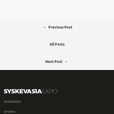
←
Previous Post
All Posts
→
Next Post
ΠΛΟΗΓΗΣΗ
ΑΡΧΙΚΗ