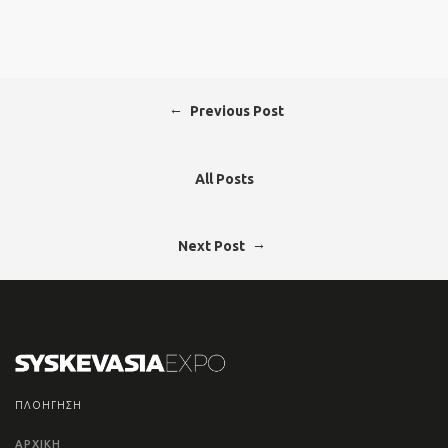
←
Previous Post
All Posts
→
Next Post
ΠΛΟΗΓΗΣΗ
ΑΡΧΙΚΗ