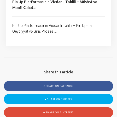
Pin Up Platformasının Vicdanlı Təhlili – Müsbət və
Mənfi Cəhətlər
Pin Up Platformasının Vicdanlı Təhlili – Pin Up-da
Qeydiyyat və Giriş Prosesi…
Share this article
SHARE ON FACEBOOK
SHARE ON TWITTER
SHARE ON PINTEREST