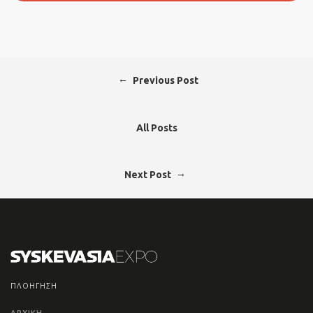
←
Previous Post
All Posts
→
Next Post
ΠΛΟΗΓΗΣΗ
ΑΡΧΙΚΗ