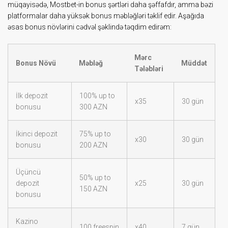
müqayisədə, Mostbet-in bonus şərtləri daha şəffafdır, amma bəzi
platformalar daha yüksək bonus məbləğləri təklif edir. Aşağıda
əsas bonus növlərini cədvəl şəklində təqdim edirəm:
Mərc
Bonus Növü
Məbləğ
Müddət
Tələbləri
İlk depozit
100% up to
x35
30 gün
bonusu
300 AZN
İkinci depozit
75% up to
x30
30 gün
bonusu
200 AZN
Üçüncü
50% up to
depozit
x25
30 gün
150 AZN
bonusu
Kazino
100 freespin
x40
7 gün