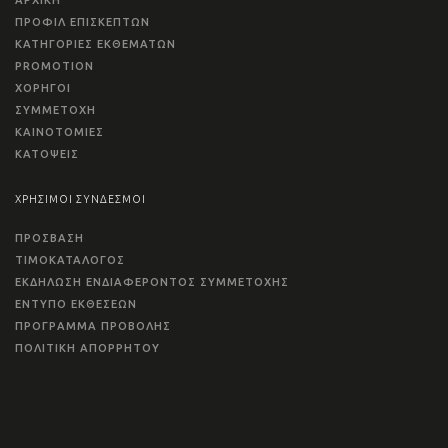
ΠΡΟΦΙΛ ΕΠΙΣΚΕΠΤΩΝ
ΚΑΤΗΓΟΡΙΕΣ ΕΚΘΕΜΑΤΩΝ
PROMOTION
ΧΟΡΗΓΟΙ
ΣΥΜΜΕΤΟΧΗ
ΚΑΙΝΟΤΟΜΙΕΣ
ΚΑΤΟΨΕΙΣ
ΧΡΗΣΙΜΟΙ ΣΥΝΔΕΣΜΟΙ
ΠΡΟΣΒΑΣΗ
ΤΙΜΟΚΑΤΑΛΟΓΟΣ
ΕΚΔΗΛΩΣΗ ΕΝΔΙΑΦΕΡΟΝΤΟΣ ΣΥΜΜΕΤΟΧΗΣ
ΕΝΤΥΠΟ ΕΚΘΕΣΕΩΝ
ΠΡΟΓΡΑΜΜΑ ΠΡΟΒΟΛΗΣ
ΠΟΛΙΤΙΚΗ ΑΠΟΡΡΗΤΟΥ