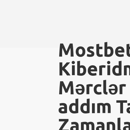
Mostbe
Kiberid
Mərclər
addım T
Zamanl