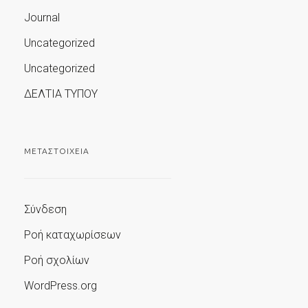
Journal
Uncategorized
Uncategorized
ΔΕΛΤΙΑ ΤΥΠΟΥ
ΜΕΤΑΣΤΟΙΧΕΊΑ
Σύνδεση
Ροή καταχωρίσεων
Ροή σχολίων
WordPress.org