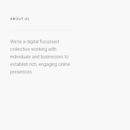
ABOUT US
We're a digital focussed
collective working with
individuals and businesses to
establish rich, engaging online
presences.