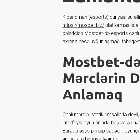
Kiberidman (esports) dünyası sürətli 
https://mosbet.biz/
platformasında c
bələdçidə Mostbet-də esports canlı m
axınına necə uyğunlaşmağı təbəqə-
Mostbet-də
Mərclərin D
Anlamaq
Canlı mərclər statik əmsallarla deyil,
interfeysi oyun anında baş verən hər
Burada əsas prinsip sadədir: oyunçun
əmsallara birbaşa təsir edir.