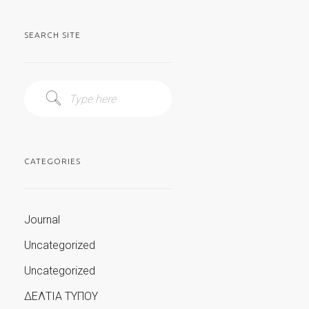
SEARCH SITE
CATEGORIES
Journal
Uncategorized
Uncategorized
ΔΕΛΤΙΑ ΤΥΠΟΥ