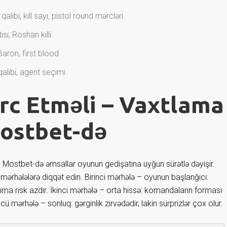
libi, kill sayı, pistol round mərcləri
sı, Roshan killi
aron, first blood
qalibi, agent seçimi
rc Etməli – Vaxtlama
Mostbet-də
. Mostbet-də əmsallar oyunun gedişatına uyğun sürətlə dəyişir.
ərhələlərə diqqət edin. Birinci mərhələ – oyunun başlanğıcı:
ma risk azdır. İkinci mərhələ – orta hissə: komandaların forması
cü mərhələ – sonluq: gərginlik zirvədədir, lakin sürprizlər çox olur.