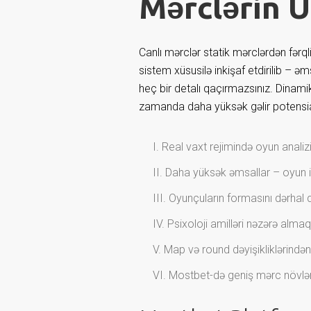
Mərclərin Ü
Canlı mərclər statik mərclərdən fər
sistem xüsusilə inkişaf etdirilib – əm
heç bir detalı qaçırmazsınız. Dinam
zamanda daha yüksək gəlir potensia
Real vaxt rejimində oyun analizi
Daha yüksək əmsallar – oyun irə
Oyunçuların formasını dərhal 
Psixoloji amilləri nəzərə alm
Map və round dəyişikliklərində
Mostbet-də geniş mərc növləri