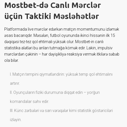
Mostbet-də Canlı Mərclər
üçün Taktiki Məsləhətlər
Platformada live mərclər edərkən matçın momentumunu izləmək
əsas bacarıqdır. Məsələn, futbol oyununda ikinci hissənin ilk 15
dəqiqəsi tez-tez qol ehtimalı yüksək olur. Mostbet-in canlı
statistika alətləri bu anları tutmağa kömək edir. Lakin, impulsiv
mərclərdən çəkinin – hər dəyişikliyə reaksiya vermək itkilərə səbəb
ola bilər.
Matçın tempini qiymətləndirin: yüksək temp qol ehtimalını
artırır.
Oyunçuların fiziki durumuna diqqət edin – yorğun
komandalar səhv edir.
Künc zərbələri və sarı vərəqələr kimi statistik göstəriciləri
izləyin.