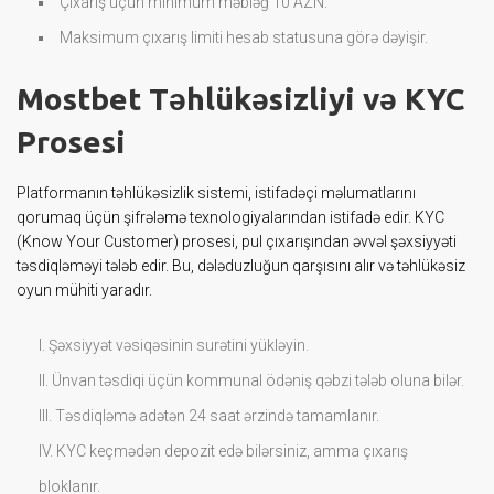
Çıxarış üçün minimum məbləğ 10 AZN.
Maksimum çıxarış limiti hesab statusuna görə dəyişir.
Mostbet Təhlükəsizliyi və KYC
Prosesi
Platformanın təhlükəsizlik sistemi, istifadəçi məlumatlarını
qorumaq üçün şifrələmə texnologiyalarından istifadə edir. KYC
(Know Your Customer) prosesi, pul çıxarışından əvvəl şəxsiyyəti
təsdiqləməyi tələb edir. Bu, dələduzluğun qarşısını alır və təhlükəsiz
oyun mühiti yaradır.
Şəxsiyyət vəsiqəsinin surətini yükləyin.
Ünvan təsdiqi üçün kommunal ödəniş qəbzi tələb oluna bilər.
Təsdiqləmə adətən 24 saat ərzində tamamlanır.
KYC keçmədən depozit edə bilərsiniz, amma çıxarış
bloklanır.