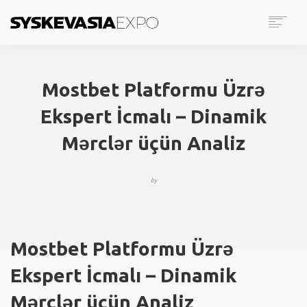
ΑΡΧΙΚΗ
ΕΚΘΕΣΗ
Mostbet Platformu Üzrə
PRINTING
Ekspert İcmalı – Dinamik
ΕΚΘΕΤΕΣ
ΕΠΙΣΚΕΠΤΕΣ
Mərclər üçün Analiz
GALLERY
PRESS
by
ΕΠΙΚΟΙΝΩΝΙΑ
ENGLISH
Mostbet Platformu Üzrə
SEARCH
Ekspert İcmalı – Dinamik
Mərclər üçün Analiz