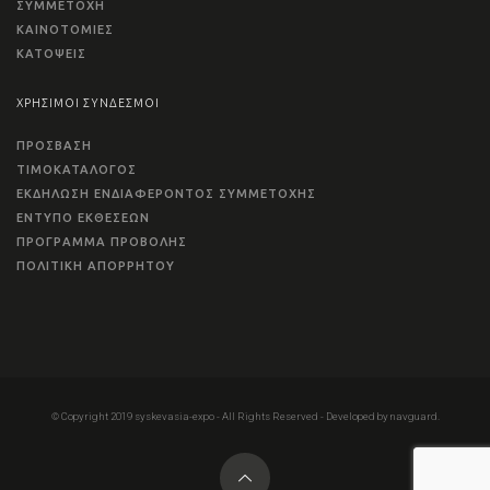
ΣΥΜΜΕΤΟΧΗ
ΚΑΙΝΟΤΟΜΙΕΣ
ΚΑΤΟΨΕΙΣ
ΧΡΗΣΙΜΟΙ ΣΥΝΔΕΣΜΟΙ
ΠΡΟΣΒΑΣΗ
ΤΙΜΟΚΑΤΑΛΟΓΟΣ
ΕΚΔΗΛΩΣΗ ΕΝΔΙΑΦΕΡΟΝΤΟΣ ΣΥΜΜΕΤΟΧΗΣ
ΕΝΤΥΠΟ ΕΚΘΕΣΕΩΝ
ΠΡΟΓΡΑΜΜΑ ΠΡΟΒΟΛΗΣ
ΠΟΛΙΤΙΚΗ ΑΠΟΡΡΗΤΟΥ
© Copyright 2019 syskevasia-expo - All Rights Reserved - Developed by navguard.