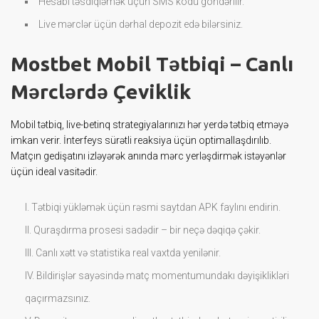
Hesabı təsdiqləmək üçün SMS kodu göndərilir.
Live mərclər üçün dərhal depozit edə bilərsiniz.
Mostbet Mobil Tətbiqi – Canlı
Mərclərdə Çeviklik
Mobil tətbiq, live-betinq strategiyalarınızı hər yerdə tətbiq etməyə
imkan verir. İnterfeys sürətli reaksiya üçün optimallaşdırılıb.
Matçın gedişatını izləyərək anında mərc yerləşdirmək istəyənlər
üçün ideal vasitədir.
Tətbiqi yükləmək üçün rəsmi saytdan APK faylını endirin.
Quraşdırma prosesi sadədir – bir neçə dəqiqə çəkir.
Canlı xətt və statistika real vaxtda yenilənir.
Bildirişlər sayəsində matç momentumundakı dəyişiklikləri
qaçırmazsınız.