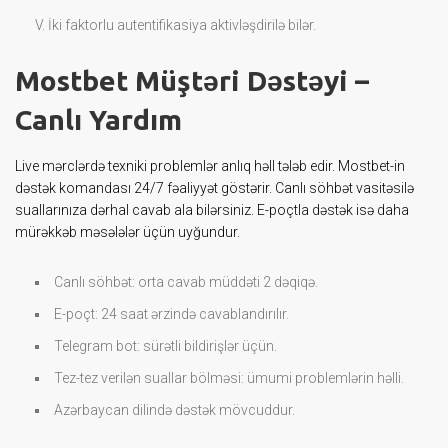
İki faktorlu autentifikasiya aktivləşdirilə bilər.
Mostbet Müştəri Dəstəyi –
Canlı Yardım
Live mərclərdə texniki problemlər anlıq həll tələb edir. Mostbet-in
dəstək komandası 24/7 fəaliyyət göstərir. Canlı söhbət vasitəsilə
suallarınıza dərhal cavab ala bilərsiniz. E-poçtla dəstək isə daha
mürəkkəb məsələlər üçün uyğundur.
Canlı söhbət: orta cavab müddəti 2 dəqiqə.
E-poçt: 24 saat ərzində cavablandırılır.
Telegram bot: sürətli bildirişlər üçün.
Tez-tez verilən suallar bölməsi: ümumi problemlərin həlli.
Azərbaycan dilində dəstək mövcuddur.