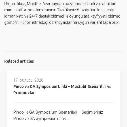
Ümumilikdə, Mostbet Azərbaycan bazarında etibarlı və rahat bir
mərc platforması kimi tanınır. Təhlükəsiz ödəniş üsulları, geniş
idman xətti və 24/7 dəstək xidməti ilə oyunçulara keyfiyyətli xidmət
göstərir. Hər bir istifadəçi öz ehtiyaclarına uyğun variant tapa bilər.
Related articles
17 Ιουλίου, 2026
Pinco və GA Symposium Linki – Müxtəlif Ssenarilər və
Proqnozlar
Pinco ilə GA Symposium Ssenariləri – Seçimləriniz
Pinco və GA Symposium Linki…