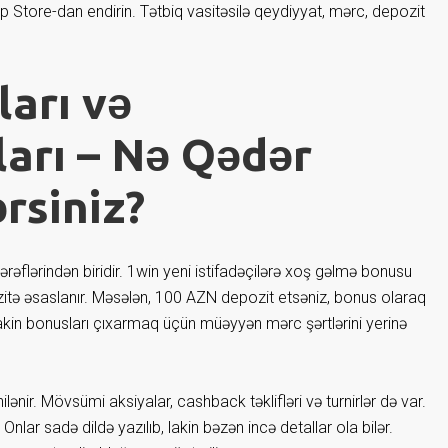
p Store-dan endirin. Tətbiq vasitəsilə qeydiyyat, mərc, depozit
.
arı və
arı – Nə Qədər
rsiniz?
rəflərindən biridir. 1win yeni istifadəçilərə xoş gəlmə bonusu
ozitə əsaslanır. Məsələn, 100 AZN depozit etsəniz, bonus olaraq
akin bonusları çıxarmaq üçün müəyyən mərc şərtlərini yerinə
ir. Mövsümi aksiyalar, cashback təklifləri və turnirlər də var.
Onlar sadə dildə yazılıb, lakin bəzən incə detallar ola bilər.