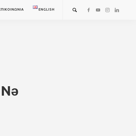
ΕΠΙΚΟΙΝΩΝΙΑ
ENGLISH
 Nə