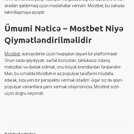
aradan qaldırmaq üçün məsləhətlər verirəm. Mostbet, bu sahədə
təkmilləşməyə açıqdır.
Ümumi Nəticə – Mostbet Niyə
Qiymətləndirilməlidir
Mostbet
, autsayderlər üçün həqiqətən dəyərli bir platformadır.
Onun sadə qeydiyyatı, sərfəli bonusları, təhlükəsiz ödəniş
metodları və dəstək xidməti, onu böyük brendlərdən fərqləndirir.
Mən, bu icmalda Mostbet-in az populyar tərəflərini müdafiə
edərək, sizə yeni bir perspektiv vermək istədim. Əgər siz də qeyri-
populyar variantlara şans vermək istəyirsinizsə, Mostbet sizin
üçün doğru seçimdir.