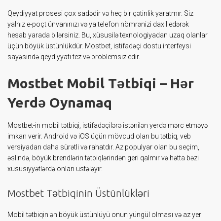
Qeydiyyat prosesi çox sadədir və heç bir çətinlik yaratmır. Siz
yalnız e-poçt ünvanınızı və ya telefon nömrənizi daxil edərək
hesab yarada bilərsiniz. Bu, xüsusilə texnologiyadan uzaq olanlar
üçün böyük üstünlükdür. Mostbet, istifadəçi dostu interfeysi
sayəsində qeydiyyatı tez və problemsiz edir.
Mostbet Mobil Tətbiqi – Hər
Yerdə Oynamaq
Mostbet-in mobil tətbiqi, istifadəçilərə istənilən yerdə mərc etməyə
imkan verir. Android və iOS üçün mövcud olan bu tətbiq, veb
versiyadan daha sürətli və rahatdır. Az populyar olan bu seçim,
əslində, böyük brendlərin tətbiqlərindən geri qalmır və hətta bəzi
xüsusiyyətlərdə onları üstələyir.
Mostbet Tətbiqinin Üstünlükləri
Mobil tətbiqin ən böyük üstünlüyü onun yüngül olması və az yer