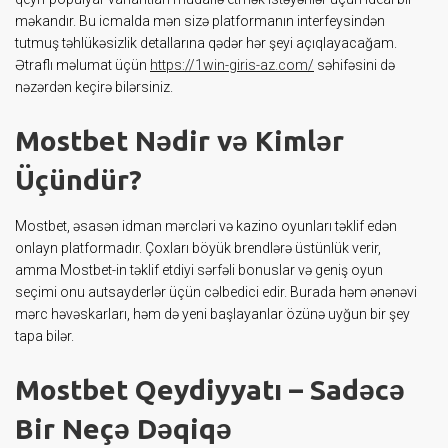
məkandır. Bu icmalda mən sizə platformanın interfeysindən
tutmuş təhlükəsizlik detallarına qədər hər şeyi açıqlayacağam.
Ətraflı məlumat üçün
https://1win-giris-az.com/
səhifəsini də
nəzərdən keçirə bilərsiniz.
Mostbet Nədir və Kimlər
Üçündür?
Mostbet, əsasən idman mərcləri və kazino oyunları təklif edən
onlayn platformadır. Çoxları böyük brendlərə üstünlük verir,
amma Mostbet-in təklif etdiyi sərfəli bonuslar və geniş oyun
seçimi onu autsayderlər üçün cəlbedici edir. Burada həm ənənəvi
mərc həvəskarları, həm də yeni başlayanlar özünə uyğun bir şey
tapa bilər.
Mostbet Qeydiyyatı – Sadəcə
Bir Neçə Dəqiqə