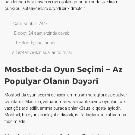
saatlarında belə cavab verən dəstək qrupunu müdafiə edirəm,
çünki bu, autsayderlərə dəyərli bir xidmətdir.
Canlı söhbət: 24/7
E-poçt: 24 saat ərzində cavab
Telefon: İş saatlarında
Tez-tez verilən suallar bölməsi
Mostbet-də Oyun Seçimi – Az
Populyar Olanın Dəyəri
Mostbet-də oyun seçimi genişdir, amma ən maraqlısı az populyar
oyunlardır. Məsələn, virtual idman və ya canlı kazino oyunları çox
vaxt göz ardı edilir, amma burada onlar xüsusi diqqətə layiqdir.
Mostbet, bu oyunları inkişaf etdirərək, istifadəçilərə unikal təcrübə
təqdim edir.