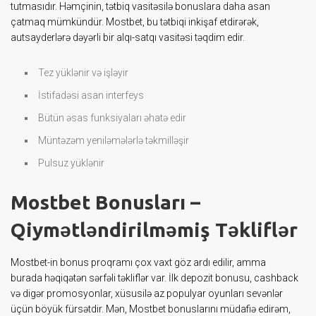
tutmasıdır. Həmçinin, tətbiq vasitəsilə bonuslara daha asan
çatmaq mümkündür. Mostbet, bu tətbiqi inkişaf etdirərək,
autsayderlərə dəyərli bir alqı-satqı vasitəsi təqdim edir.
Tez yüklənir və işləyir
İstifadəsi asan interfeys
Bütün əsas funksiyaları əhatə edir
Müntəzəm yeniləmələrlə təkmilləşir
Pulsuz yüklənir
Mostbet Bonusları –
Qiymətləndirilməmiş Təkliflər
Mostbet-in bonus proqramı çox vaxt göz ardı edilir, amma
burada həqiqətən sərfəli təkliflər var. İlk depozit bonusu, cashback
və digər promosyonlar, xüsusilə az populyar oyunları sevənlər
üçün böyük fürsətdir. Mən, Mostbet bonuslarını müdafiə edirəm,