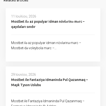
Related articles
11 Ιουλίου, 2026
Mostbet ilə az populyar idman növlərinə mərc –
qaydaları sındır
Mostbet ilə az populyar idman növlərinə mərc –
Mostbet-də voleybola mərc –…
29 Ιουνίου, 2026
Mostbet ile Fantaziya Idmaninda Pul Qazanmaq –
Mayk Tyson Uslubu
Mostbet ile Fantaziya Idmaninda Pul Qazanmaq –