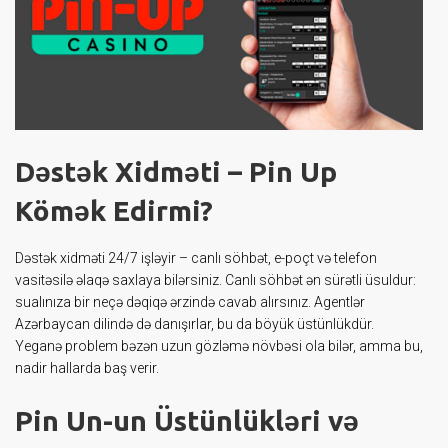
Dəstək Xidməti – Pin Up
Kömək Edirmi?
Dəstək xidməti 24/7 işləyir – canlı söhbət, e-poçt və telefon
vasitəsilə əlaqə saxlaya bilərsiniz. Canlı söhbət ən sürətli üsuldur:
sualınıza bir neçə dəqiqə ərzində cavab alırsınız. Agentlər
Azərbaycan dilində də danışırlar, bu da böyük üstünlükdür.
Yeganə problem bəzən uzun gözləmə növbəsi ola bilər, amma bu,
nadir hallarda baş verir.
Pin Un-un Üstünlükləri və