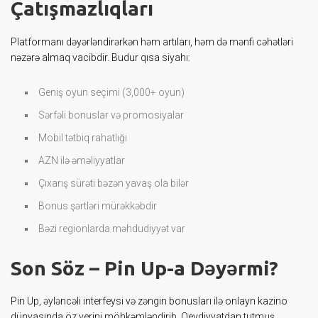
Çatışmazlıqları
Platformanı dəyərləndirərkən həm artıları, həm də mənfi cəhətləri
nəzərə almaq vacibdir. Budur qısa siyahı:
Geniş oyun seçimi (3,000+ oyun)
Sərfəli bonuslar və promosiyalar
Mobil tətbiq rahatlığı
AZN ilə əməliyyatlar
Çıxarış sürəti bəzən yavaş ola bilər
Bonus şərtləri mürəkkəbdir
Bəzi regionlarda məhdudiyyət var
Son Söz – Pin Up-a Dəyərmi?
Pin Up, əyləncəli interfeysi və zəngin bonusları ilə onlayn kazino
dünyasında öz yerini möhkəmləndirib. Qeydiyyatdan tutmuş