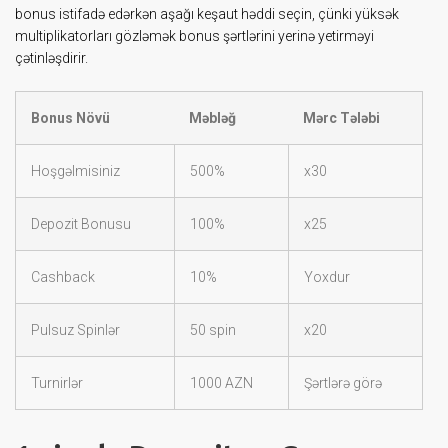
bonus istifadə edərkən aşağı keşaut həddi seçin, çünki yüksək
multiplikatorları gözləmək bonus şərtlərini yerinə yetirməyi
çətinləşdirir.
Bonus Növü
Məbləğ
Mərc Tələbi
Hoşgəlmisiniz
500%
x30
Depozit Bonusu
100%
x25
Cashback
10%
Yoxdur
Pulsuz Spinlər
50 spin
x20
Turnirlər
1000 AZN
Şərtlərə görə