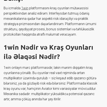
Bu icmalda
1win
platformasını kraş oyunları mütəxəssisi
perspektivindən analiz edirəm. Interfeysdən tutmuş ödəniş
mexanikalarına qədər hər aspekti risk idarəçiliyi və praktik
strategiya prizmasından dəyərləndirirəm. Platformanın ümumi
strukturu, qeydiyyat prosesi, bonus sistemləri və təhlükəsizlik
protokolları haqqında ətraflı məlumat verəcəyəm.
1win Nədir və Kraş Oyunları
ilə Əlaqəsi Nədir?
1win onlayn mərc platformasıdır, lakin mənim diqqətim kraş
oyunlarına yönəlib. Bu oyunlar real vaxt rejimində artan
multiplikator üzərində qurulub – siz keşaut edib qazancı götürə
bilərsiniz, ya da gözləyib risk edə bilərsiniz. Platformada klassik
kraş oyunu var, həmçinin Aviator kimi variasiyalar mövcuddur.
Mexanika sadədir: multiplikator yüksəldikcə potensial qazanc
artır, amma çöküş anında hər şey itirilir.