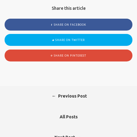
Share this article
SHARE ON FACEBOOK
SHARE ON TWITTER
SHARE ON PINTEREST
←
Previous Post
All Posts
→