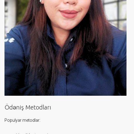
Ödəniş Metodları
Populyar metodlar: