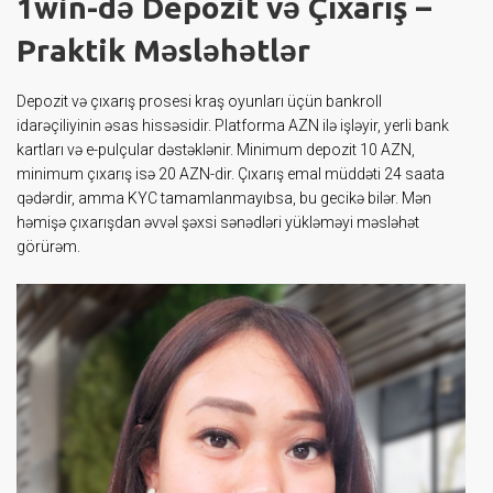
1win-də Depozit və Çıxarış –
Praktik Məsləhətlər
Depozit və çıxarış prosesi kraş oyunları üçün bankroll
idarəçiliyinin əsas hissəsidir. Platforma AZN ilə işləyir, yerli bank
kartları və e-pulçular dəstəklənir. Minimum depozit 10 AZN,
minimum çıxarış isə 20 AZN-dir. Çıxarış emal müddəti 24 saata
qədərdir, amma KYC tamamlanmayıbsa, bu gecikə bilər. Mən
həmişə çıxarışdan əvvəl şəxsi sənədləri yükləməyi məsləhət
görürəm.