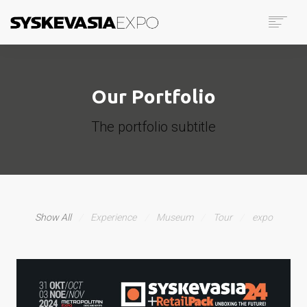
ΑΡΧΙΚΗ
ΕΚΘΕΣΗ
Our Portfolio
PRINTING
ΕΚΘΕΤΕΣ
The portfolio subtitle
ΕΠΙΣΚΕΠΤΕΣ
GALLERY
PRESS
ΕΠΙΚΟΙΝΩΝΙΑ
ENGLISH
Show All
Experience
Museum
Tour
expo
SEARCH