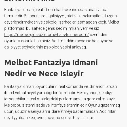
Fantaziya idmani, real idman hadiselerine esaslanan virtual
turnirlerdir. Bu oyunlarda qalibiyyet, statistik melumatlari duzgun
deyerlendirmekden ve psixoloji serhedleri asmaqdan kecir. Melbet
platformasi bu sahede genis secim imkani verir ve siz
https://melbet-giris-az.momwhats4dinner.com/
uzerinden
oyunlara qosula bilersiniz. Addim-addim nece ise baslayaq ve
qalibiyyet seriyalarinin psixologiyasini anlayaq.
Melbet Fantaziya Idmani
Nedir ve Nece Isleyir
Fantaziya idmani, oyuncularin real komanda ve idmanchilardan
ibaret virtual heyet yaratdigi bir formatdir. Her oyuncu, secdiyi
idmanchilarin real matclardaki performansina gore xal toplayir.
Melbet bu sistemi sade ve interfeysle temin edir. Oyunu qazanmaq
ucun, uduzma seriyalarini idare etmeyi bacarmalisan. Addimlar:
qeydiyyatdan kec, oyun novunu sec ve heyetini qur.