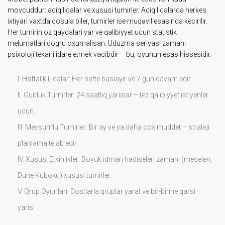
movcuddur: aciq liqalar ve xususi turnirler. Aciq liqalarda herkes
ixtiyari vaxtda qosula biler, turnirler ise muqavil esasinda kecirilir.
Her turnirin oz qaydalari var ve qalibiyyet ucun statistik
melumatlari dogru oxumalisan. Uduzma seriyasi zamanı
psixoloji tekani idare etmek vacibdir – bu, oyunun esas hissesidir.
Haftalik Liqalar: Her hefte baslayir ve 7 gun davam edir.
Gunluk Turnirler: 24 saatliq yarislar – tez qalibiyyet istiyenler
ucun.
Mevsumlu Turnirler: Bir ay ve ya daha cox muddet – strateji
planlama telab edir.
Xususi Etkinlikler: Boyuk idman hadiseleri zamanı (meselen,
Dune Kuboku) xususi turnirler.
Qrup Oyunlari: Dostlarla qruplar yarat ve bir-birine qarsi
yaris.