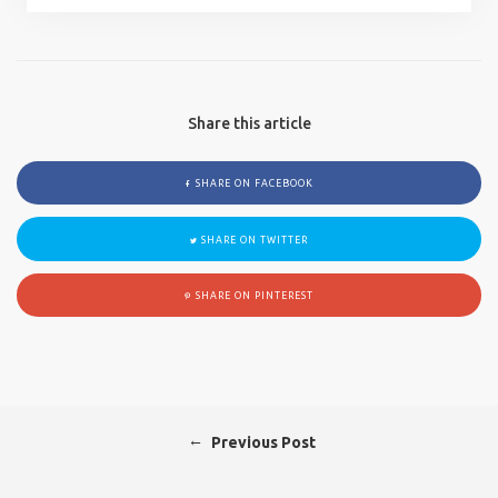
Share this article
SHARE ON FACEBOOK
SHARE ON TWITTER
SHARE ON PINTEREST
←
Previous Post