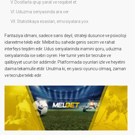
Dostlarla qrup yarat ve reqabet et.
Uduzma seriyasinda ara ver.
Statistikaya esaslan, emosiyalara yox.
Fantaziya idmani, sadece sans deyil, strateji dusunce ve psixoloji
idareetme teleb edir. Melbet bu sahede genis secim ve rahat
interfeys teqdim edir. Udus seriyalarinda inamini qoru, uduzma
seriyalarinda ise sebri oyren. Her turnir yeni bir tecrube ve
qalibiyyet ucun bir addimdir. Platformada oyunlari izle ve heyetini
daima tekamulle etdir. Unutma ki, en yaxsi oyuncu olmaq, zaman
ve tecrube teleb edir.