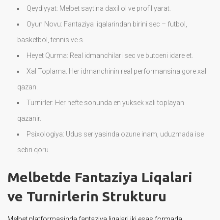
Qeydiyyat: Melbet saytina daxil ol ve profil yarat.
Oyun Novu: Fantaziya liqalarindan birini sec – futbol,
basketbol, tennis ve s.
Heyet Qurma: Real idmanchilari sec ve butceni idare et.
Xal Toplama: Her idmanchinin real performansina gore xal
qazan.
Turnirler: Her hefte sonunda en yuksek xali toplayan
qazanir.
Psixologiya: Udus seriyasinda ozune inam, uduzmada ise
sebri qoru.
Melbetde Fantaziya Liqalari
ve Turnirlerin Strukturu
Melbet platformasinda fantaziya liqalari iki esas formada