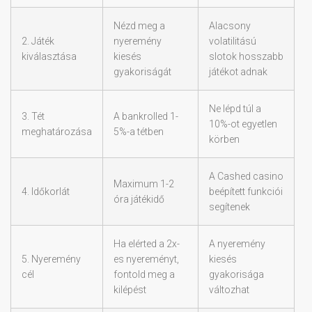
Nézd meg a
Alacsony
2. Játék
nyeremény
volatilitású
kiválasztása
kiesés
slotok hosszabb
gyakoriságát
játékot adnak
Ne lépd túl a
3. Tét
A bankrolled 1-
10%-ot egyetlen
meghatározása
5%-a tétben
körben
A Cashed casino
Maximum 1-2
4. Időkorlát
beépített funkciói
óra játékidő
segítenek
Ha elérted a 2x-
A nyeremény
5. Nyeremény
es nyereményt,
kiesés
cél
fontold meg a
gyakorisága
kilépést
változhat