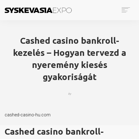
ΑΡΧΙΚΗ
ΕΚΘΕΣΗ
Cashed casino bankroll-
PRINTING
kezelés – Hogyan tervezd a
ΕΚΘΕΤΕΣ
ΕΠΙΣΚΕΠΤΕΣ
nyeremény kiesés
GALLERY
gyakoriságát
PRESS
ΕΠΙΚΟΙΝΩΝΙΑ
ENGLISH
by
SEARCH
cashed-casino-hu.com
Cashed casino bankroll-