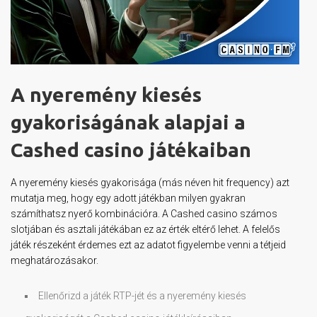
A nyeremény kiesés
gyakoriságának alapjai a
Cashed casino játékaiban
A nyeremény kiesés gyakorisága (más néven hit frequency) azt
mutatja meg, hogy egy adott játékban milyen gyakran
számíthatsz nyerő kombinációra. A Cashed casino számos
slotjában és asztali játékában ez az érték eltérő lehet. A felelős
játék részeként érdemes ezt az adatot figyelembe venni a tétjeid
meghatározásakor.
Ellenőrizd a játék RTP-jét és a nyeremény kiesés