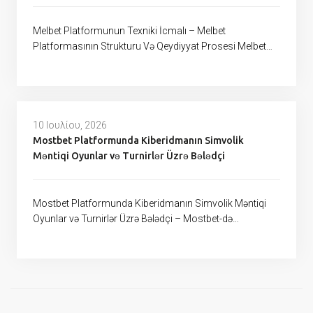
Melbet Platformunun Texniki İcmalı – Melbet
Platformasının Strukturu Və Qeydiyyat Prosesi Melbet…
10 Ιουλίου, 2026
Mostbet Platformunda Kiberidmanın Simvolik
Məntiqi Oyunlar və Turnirlər Üzrə Bələdçi
Mostbet Platformunda Kiberidmanın Simvolik Məntiqi
Oyunlar və Turnirlər Üzrə Bələdçi – Mostbet-də…