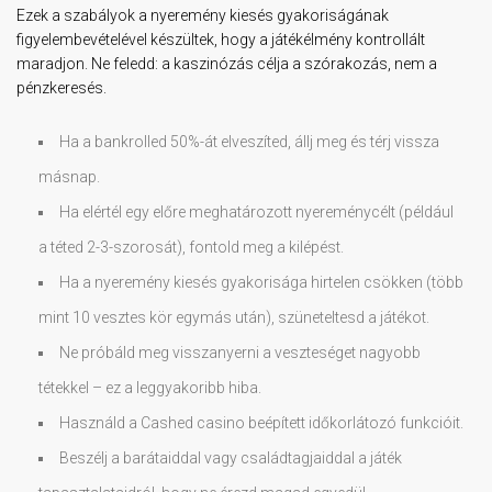
Ezek a szabályok a nyeremény kiesés gyakoriságának
figyelembevételével készültek, hogy a játékélmény kontrollált
maradjon. Ne feledd: a kaszinózás célja a szórakozás, nem a
pénzkeresés.
Ha a bankrolled 50%-át elveszíted, állj meg és térj vissza
másnap.
Ha elértél egy előre meghatározott nyereménycélt (például
a téted 2-3-szorosát), fontold meg a kilépést.
Ha a nyeremény kiesés gyakorisága hirtelen csökken (több
mint 10 vesztes kör egymás után), szüneteltesd a játékot.
Ne próbáld meg visszanyerni a veszteséget nagyobb
tétekkel – ez a leggyakoribb hiba.
Használd a Cashed casino beépített időkorlátozó funkcióit.
Beszélj a barátaiddal vagy családtagjaiddal a játék