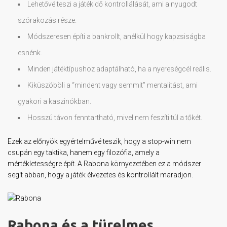
Lehetővé teszi a játékidő kontrollálását, ami a nyugodt
szórakozás része.
Módszeresen építi a bankrollt, anélkül hogy kapzsiságba
esnénk.
Minden játéktípushoz adaptálható, ha a nyereségcél reális.
Kiküszöböli a “mindent vagy semmit” mentalitást, ami
gyakori a kaszinókban.
Hosszú távon fenntartható, mivel nem feszíti túl a tőkét.
Ezek az előnyök egyértelművé teszik, hogy a stop-win nem
csupán egy taktika, hanem egy filozófia, amely a
mértékletességre épít. A Rabona környezetében ez a módszer
segít abban, hogy a játék élvezetes és kontrollált maradjon.
Rabona és a türelmes