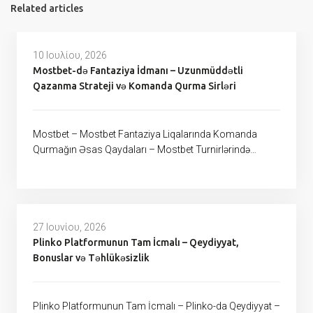
Related articles
10 Ιουλίου, 2026
Mostbet-də Fantaziya İdmanı – Uzunmüddətli
Qazanma Strateji və Komanda Qurma Sirləri
Mostbet – Mostbet Fantaziya Liqalarında Komanda
Qurmağın Əsas Qaydaları – Mostbet Turnirlərində…
27 Ιουνίου, 2026
Plinko Platformunun Tam İcmalı – Qeydiyyat,
Bonuslar və Təhlükəsizlik
Plinko Platformunun Tam İcmalı – Plinko-da Qeydiyyat –