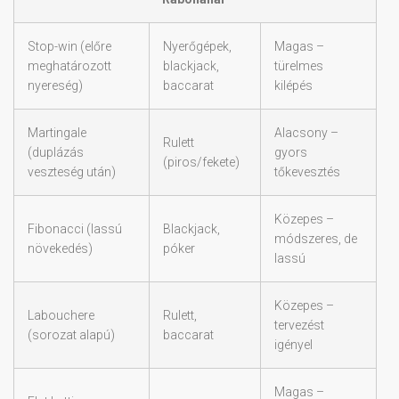
Stop-win (előre
Nyerőgépek,
Magas –
meghatározott
blackjack,
türelmes
nyereség)
baccarat
kilépés
Martingale
Alacsony –
Rulett
(duplázás
gyors
(piros/fekete)
veszteség után)
tőkevesztés
Közepes –
Fibonacci (lassú
Blackjack,
módszeres, de
növekedés)
póker
lassú
Közepes –
Labouchere
Rulett,
tervezést
(sorozat alapú)
baccarat
igényel
Magas –