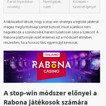
Paroli (nyeréskor
Nyerőgépek,
Közepes –
növelés)
rulett
türelmet igényel
A táblázatból látszik, hogy a stop-win stratégia a legtöbb játéknál
magas megfontoltsági szintet biztosít, mivel a játékos nem
hagyatkozik a szerencsére, hanem tudatosan zárja a szekciót. A
Rabona platformján ezért érdemes ezt a módszert előnyben
részesíteni, ha a hosszú távú egyensúlyt keressük.
A stop-win módszer előnyei a
Rabona játékosok számára